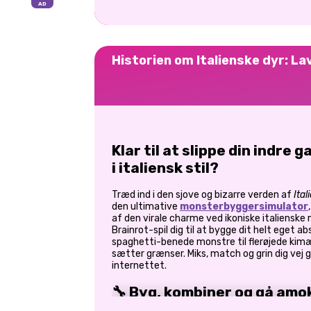
Historien om Italienske dyr: La
Klar til at slippe din indre
i italiensk stil?
Træd ind i den sjove og bizarre verden af
Ita
den ultimative
monsterbyggersimulator
af den virale charme ved ikoniske italiensk
Brainrot-spil dig til at bygge dit helt eget a
spaghetti-benede monstre til flerøjede kimæ
sætter grænser. Miks, match og grin dig vej 
internettet.
🔧 Byg, kombiner og gå amo