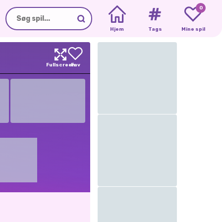
0
Hjem
Tags
Mine spil