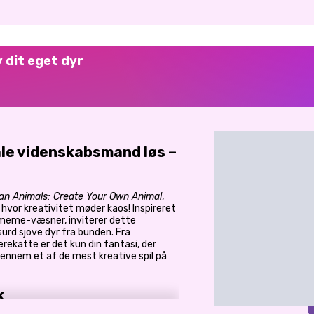
v dit eget dyr
 gale videnskabsmand løs –
lian Animals: Create Your Own Animal
,
, hvor kreativitet møder kaos! Inspireret
e meme-væsner, inviterer dette
bsurd sjove dyr fra bunden. Fra
rekatte er det kun din fantasi, der
gennem et af de mest kreative spil på
k