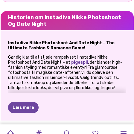
Historien om Instadiva Nikke Photoshoot
Og Date Night
Instadiva Nikke Photoshoot And Date Night – The
Ultimate Fashion & Romance Game!
Gør dig klar til at stjæle rampelyset i Instadiva Nikke
Photoshoot And Date Night – et
pigespil
, der blander high-
fashion styling med romantiske eventyr! Fra glamourøse
fotoshoots til magiske date-aftener, vil du opleve den
ultimative fashion influencer-livsstil. Vælg trendy outfits,
fantastisk makeup og blændende tilbehør for at skabe
billedperfekte looks, der vil give dig flere likes og følgere!
Tag en pose og dræb fotoshootet!
Enhver Instadiva ved, at det perfekte fotoshoot handler om
Læs mere
detaljerne! Dit mål? For at matche fotoshoot-temaet skal
du imponere dit publikum og samle disse dyrebare sociale
medier likes!
INSTADIVA
#GRWM:
VALENTINSDAG
PRINSESSER
PHOTOGRAM
ENHJØRNINGER
BFFS
ELLIE
CELEBRITY
ELLIE
OG
EMOJIS-
PRINSESSER
Kjole til at imponere
– Vælg mellem stilfulde outfits,