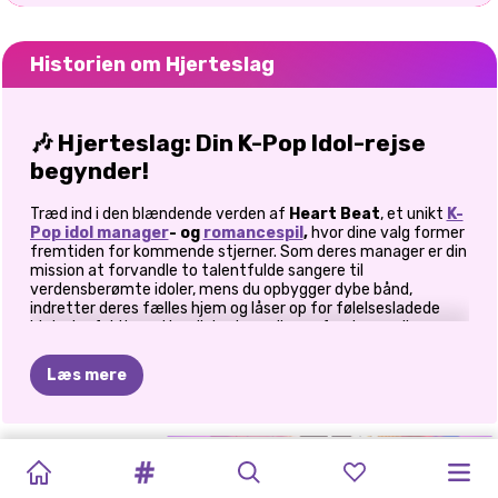
Historien om Hjerteslag
🎶 Hjerteslag: Din K-Pop Idol-rejse
begynder!
Træd ind i den blændende verden af
Heart Beat
, et unikt
K-
Pop idol manager
- og
romancespil
,
hvor dine valg former
fremtiden for kommende stjerner. Som deres manager er din
mission at forvandle to talentfulde sangere til
verdensberømte idoler, mens du opbygger dybe bånd,
indretter deres fælles hjem og låser op for følelsesladede
historier fyldt med kærlighed, musik og uforglemmelige
øjeblikke.
Læs mere
🌟 Bliv den ultimative idolmanager
Det er ingen nem opgave at styre idoler, men i
Heart Beat
MALEBOG:
K-POP
ASMR
får du oplevet spændingen på første hånd. Træn din gruppe,
BLACKPINK
BFFS
K-POP
NÆSTE
SUPERSTAR
ELLIE
PRINSESSER
ELLIE
guide dem gennem udfordringer, og hjælp dem med at skinne
MIRA
DÆMONJÆGER
SKØNHEDSSUP
K-POP-
K-POP
på scenen. Din rolle går ud over blot at administrere
NYTÅRSKONCERT
SUPERMODEL
KITTY
HOLLYWOOD
KÆRLIGHEDSPROFIL
FORELSKET