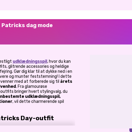
. Patricks dag mode
estligt
udklædningsspil
, hvor du kan
its, glitrende accessories og heldige
ejring. Gør dig klar til at dykke ned i en
vere og munter feststemning! I dette
 venner med at forberede sig til
årets
ivenhed
. Fra glamourøse
utfits bringer hvert stylingvalg, du
nbestemte udklædningsspil,
tioner
, vil dette charmerende spil
atricks Day-outfit
nt og fejre med stil. I dette online