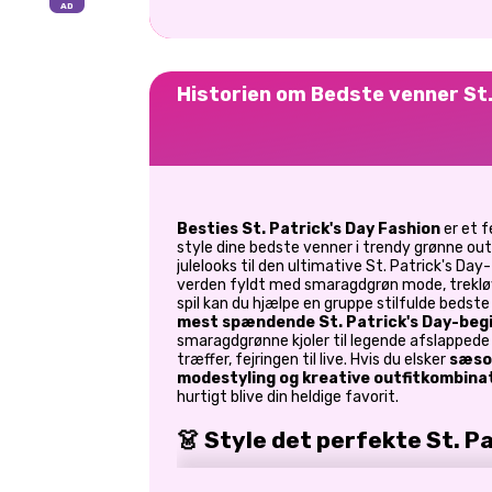
Historien om Bedste venner St
Besties St. Patrick's Day Fashion
er et f
style dine bedste venner i trendy grønne outf
julelooks til den ultimative St. Patrick's Day-f
verden fyldt med smaragdgrøn mode, treklø
spil kan du hjælpe en gruppe stilfulde bedste
mest spændende St. Patrick's Day-beg
smaragdgrønne kjoler til legende afslappede o
træffer, fejringen til live. Hvis du elsker
sæso
modestyling og kreative outfitkombina
hurtigt blive din heldige favorit.
👗 Style det perfekte St. P
St. Patricks Day handler om at klæde sig i grø