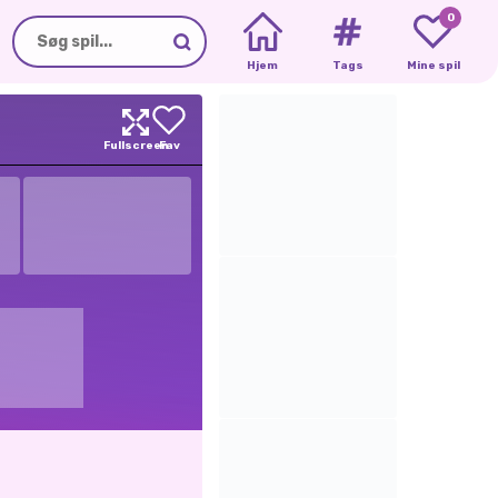
0
Hjem
Tags
Mine spil