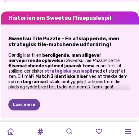
Historien om Sweetsu Flisepuslespil
Sweetsu Tile Puzzle – En afslappende, men
strategisk tile-matchende udfordring!
Gør dig klar til en
beroligende, men alligevel
nervepirrende oplevelse
i
Sweetsu Tile Puzzle
! Dette
flisematchende spil med japansk tema
er perfekt til
spillere, der elsker
strategiske puslespil
med et strejf af
zen. Dit mål?
Match 3 identiske fliser
ved at trække dem
ind i en
begrænset stak
, omhyggeligt administrere din
plads og rydde brættet. Lyder det nemt? Tænk igen!
Efterhånden som niveauerne skrider frem, krymper stakken,
flere fliser dukker op, og udfordringen
stiger
. Har du
strategievnerne til at
mestre kunsten at matche fliser
?
Læs mere
Sådan spiller du Sweetsu Tile Puzzle
Vælg og match
– Vælg
tre identiske fliser
og flyt dem til
OFFICE
HOTEL
VALENTINE'S
DRONNINGEN
VINTER
LÆKKER
PRINCESS
MIRUNA'S
HEJ
HOLOGRAFISKE
TILBAGE
BEDSTE
stakken.
ESCAPE
FEVER
MAHJONG
AF
PUSLESPIL
CHOKOLADEFAB
SLIME
ADVENTURES:
MELLO
TENDENSER
TIL
VENNER: