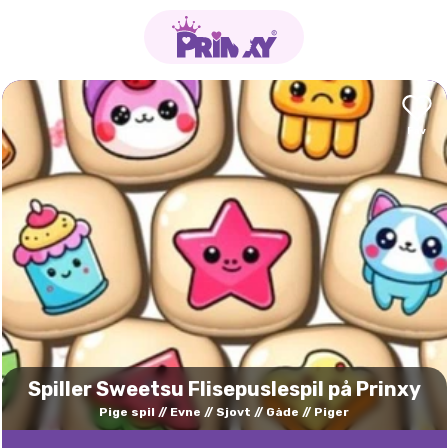
Spiller Sweetsu Flisepuslespil på Prinxy
Pige spil
Evne
Sjovt
Gåde
Piger