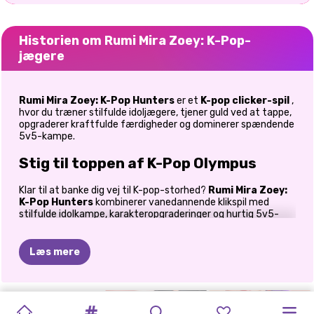
Historien om Rumi Mira Zoey: K-Pop-
jægere
Rumi Mira Zoey: K-Pop Hunters
er et
K-pop clicker-spil
,
hvor du træner stilfulde idoljægere, tjener guld ved at tappe,
opgraderer kraftfulde færdigheder og dominerer spændende
5v5-kampe.
Stig til toppen af K-Pop Olympus
Klar til at banke dig vej til K-pop-storhed?
Rumi Mira Zoey:
K-Pop Hunters
kombinerer vanedannende klikspil med
stilfulde idolkampe, karakteropgraderinger og hurtig 5v5-
action. Uanset om du er besat af at samle magtfulde helte
eller blot elsker tilfredsstillende inaktive spil, leverer dette
eventyr uafbrudt spænding med et glamourøst K-pop-twist.
Læs mere
Det største spørgsmål er: hvem bliver din yndlingsjæger? Den
vilde Rumi, den stilfulde Mira eller den ustoppelige Zoey? Helt
ærligt føles det næsten umuligt at vælge kun én.
K-POP-
K-POP
K-POP
K-POP
MALEBOG:
K-POP
BFFS
K-POP
Byg dit ultimative K-pop-jægerhold