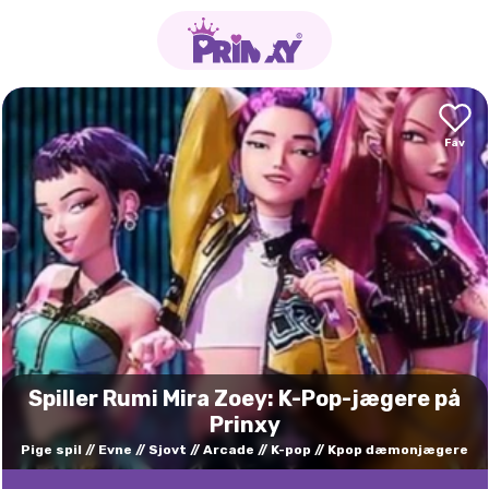
Spiller Rumi Mira Zoey: K-Pop-jægere på
Prinxy
Pige spil
Evne
Sjovt
Arcade
K-pop
Kpop dæmonjægere