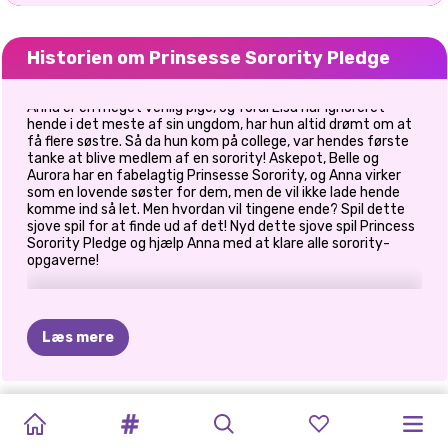
Historien om Prinsesse Sorority Pledge
Anna er en meget venlig pige, og fordi Elsa har ignoreret
hende i det meste af sin ungdom, har hun altid drømt om at
få flere søstre. Så da hun kom på college, var hendes første
tanke at blive medlem af en sorority! Askepot, Belle og
Aurora har en fabelagtig Prinsesse Sorority, og Anna virker
som en lovende søster for dem, men de vil ikke lade hende
komme ind så let. Men hvordan vil tingene ende? Spil dette
sjove spil for at finde ud af det! Nyd dette sjove spil Princess
Sorority Pledge og hjælp Anna med at klare alle sorority-
opgaverne!
Læs mere
HALLOWEEN
PRINCESS
PRINCESSES
COPPELIA
UNICORNS
JADE'S
TVILLINGEEVENTYR:
RETRO
EVENTYR
DORAHS
PRINSESSE
I
DEN
ALL
WHITE
FASHION
BALLERINA
FØDSELSDAGSOVERRASKELSE
GEM
OVERRASKELSE
ARCADE
SENGETIDSHIS
EVENTYR
I
SORORITY