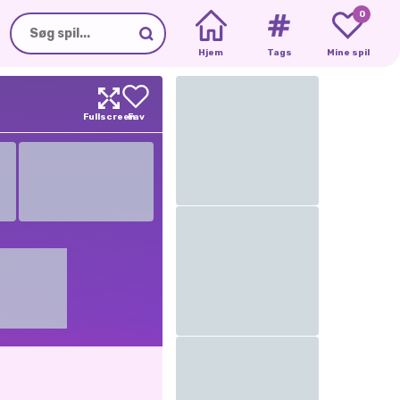
0
Hjem
Tags
Mine spil