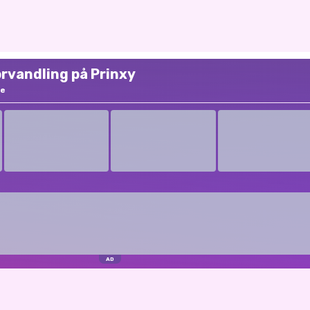
orvandling på Prinxy
e