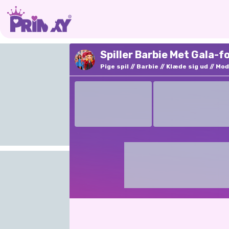
Spiller Barbie Met Gala-f
Pige spil
Barbie
Klæde sig ud
Mod