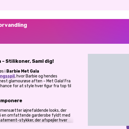
orvandling
– Stilikoner, Saml dig!
øs i
Barbie Met Gala
ngsspil
, hvor Barbie og hendes
mest glamourøse aften – Met Gala! Fra
chance for at style hver figur fra top til
t imponere
mmensætter iøjnefaldende looks, der
d i en omfattende garderobe fyldt med
tatement-stykker, der afspejler hver
de-silhuetter eller klassiske ensembler,