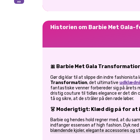
Historien om Barbie Met Gala-f
🎀 Barbie Met Gala Transformation 
Gør dig klar til at slippe din indre fashionista l
Transformation
, det ultimative
udklædni
fantastiske venner forbereder sig på årets 
dristig couture til tidløs elegance er det din 
tå og sikre, at de stråler på den røde løber.
👗 Moderigtigt: Klæd dig på for a
Barbie og hendes hold regner med, at du sa
indfanger essensen af high fashion. Dyk ne
blændende kjoler, elegante accessories og s
figurs unikke stil. Uanset om det er avantgar