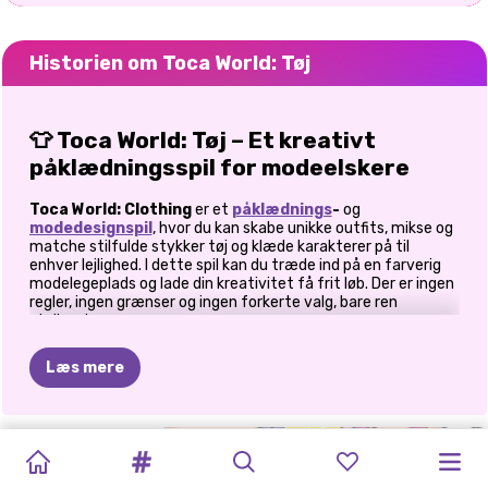
Historien om Toca World: Tøj
👕 Toca World: Tøj – Et kreativt
påklædningsspil for modeelskere
Toca World: Clothing
er et
påklædnings
-
og
modedesignspil
, hvor du kan skabe unikke outfits, mikse og
matche stilfulde stykker tøj og klæde karakterer på til
enhver lejlighed. I dette spil kan du træde ind på en farverig
modelegeplads og lade din kreativitet få frit løb. Der er ingen
regler, ingen grænser og ingen forkerte valg, bare ren
stylingsjov.
✨ Design der passer til dig
Læs mere
I dette modedesignerspil kan du designe fantastiske outfits
med et bredt udvalg af beklædningsgenstande. Fra
SKRÆDDERSTYLIST:
AVATAR
AVATAR
afslappede hverdagslooks til dristige, udtryksfulde stilarter
HELLO
TOCA
STRAWBERELLA
HOLOGRAFISKE
FASHIONISTAER
er alt muligt. Spillet giver dig toppe, underdele og
MODEDAGBOG
WORLD:
WORLD:
KITTY
BOCA
accessories, der er nemme at kombinere, så du med det
TENDENSER
TRENDY