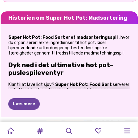
Historien om Super Hot Pot: Madsortering
Super Hot Pot: Food Sort
er et
madsorteringsspil
, hvor
du organiserer lækre ingredienser til hot pot, løser
hjernevridende udfordringer og tester dine logiske
færdigheder gennem tilfredsstillende madmatchningsspil.
Dyk ned i det ultimative hot pot-
puslespileventyr
Klar til at lave lidt sjov?
Super Hot Pot: Food Sort
serverer
en lækker blanding af madsortering, gådeløsning og
strategisk tænkning, der vil holde din hjerne i gang. I stedet
for at tilberede ingredienserne er din mission at sortere dem
Læs mere
korrekt fra en overfyldt varm gryde fyldt med fristende fisk
og skaldyr, grøntsager, kød og andre velsmagende godbidder.
Hvert niveau udfordrer dine observationsevner, hukommelse
og planlægningsevner, mens du omhyggeligt udvælger de
ASMR-
K-POP
PIGERS
PILEFLUGT:
HEXA
KØLESKAB:
DOP
SLET
BRAINROT
RET
SWEETSU
VALENTINSDAG
rigtige ingredienser i den rigtige rækkefølge. Uanset om du er
RENGØRING
fan af sorteringsspil, matchende gåder, madlavningseventyr
DÆMONJÆGERE
GARDEROBE:
PUSLESPIL
SORTERINGSPUSLESPIL
PERFEKT
ÉN
DEL
MERGE:
RYDDELIGT
FLISEPUSLESPIL
PUSLESPIL
eller afslappende hjernevriderspil, tilbyder dette spil en