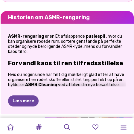
Historien om ASMR-rengøring
ASMR-rengøring
er en
Et afslappende
puslespil
, hvor du
kan organisere rodede rum, sortere genstande på perfekte
steder og nyde beroligende ASMR-lyde, mens du forvandler
kaos til ro.
Forvandl kaos til ren tilfredsstillelse
Hvis du nogensinde har følt dig mærkeligt glad efter at have
organiseret en rodet skuffe eller stillet ting perfekt op på en
hylde, er
ASMR Cleaning
ved at blive din nye besættelse.
Denne hyggelige og tilfredsstillende puslespiloplevelse lader
dig rydde op i rodede rum, mens du nyder bløde lyde og
beroligende gameplay, der føles som en digital spa-dag for
Læs mere
din hjerne. Fra rodede køkkenskabe til overfyldte smykkeskrin
og kaotiske kufferter giver hvert niveau dig en dejlig
udfordring: find det perfekte sted til hver genstand. Ingen
timere. Intet pres. Bare ren organisatorisk lykke. Og ja, det er
PIGERS
BABYSITTER:
BBQ-
PILEFLUGT:
BLOKSPRÆNGNING
JUMP
KØLESKAB:
BRAINROT
BLOCK
RET
GLAD
BY
latterligt tilfredsstillende.
SORTERING
GARDEROBE:
MERGE
2
PUSLESPIL
2048
DROP
PERFEKT
MERGE:
BLAST
RYDDELIGT