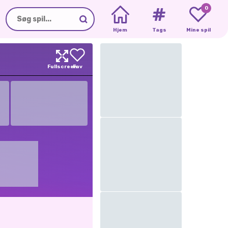
0
Hjem
Tags
Mine spil