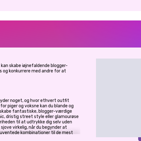
u kan skabe iøjnefaldende blogger-
 og konkurrere med andre for at
der noget, og hvor ethvert outfit
l for piger og voksne kan du blande og
 skabe fantastiske, blogger-værdige
ic, dristig street style eller glamourøse
riheden til at udtrykke dig selv uden
sjove virkelig, når du begynder at
 uventede kombinationer til de mest
spil så vanedannende.