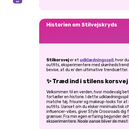
Historien om Stilvejskryds
Stilkorsvej
er
et
udklædningsspil
, hvor d
outfits, eksperimentere med skønhedstrends
bevise, at du er den ultimative trendsætter.
✨ Træd ind i stilens korsvej
Velkommen til en verden, hvor modevalg bety
fortæller en historie. I dette udklædningsspi
matche tøj, frisurer og makeup-looks for at
outfits. Uanset om du elsker minimalistisk ch
influencer-vibes, giver Style Crossroads dig f
grænser. Fra min egen erfaring begynder det 
eksperimentere. Nogle gange bliver de mest
stilfulde looks, og det er det, der gør dette 