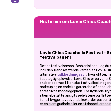
Historien om Lovie Chics Coach
Lovie Chics Coachella Festival – Gø
festivalbanen!
Det er festivalsæson, fashionistaer – og du er
ind i den trendsættende verden af
Lovie Ch
ultimative
udklædningsspil
,
hvor glitter, 
fabelagtig oplevelse. Lovie Chic er på vej til
skaber det mest ikoniske festivallook nogens
makeup og en endeløs garderobe af boho-chic
foretrukne modelegeplads. Fra flydende fryns
stjernebesatte ansigts ædelstene og flettede
for at bygge hovedvende looks, der passer t
er en glam gudinde eller en afslappet dronnin