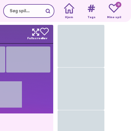
0
Hjem
Tags
Mine spil