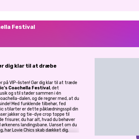
ella Festival
r dig klar til at dræbe
 på VIP-listen! Gør dig klar til at træde
ic's Coachella Festival
, det
musik og stil støder sammen i én
 Coachella-dalen, og de regner med, at du
inde! Med funklende tilbehør, fed
 stilarter er dette påklædningsspil din
er jakker og tie-dye crop toppe til
 frisurer, du har alt, hvad du behøver
il ørkenens landingsbane. Uanset om du
g, har Lovie Chics skab dækket dig.