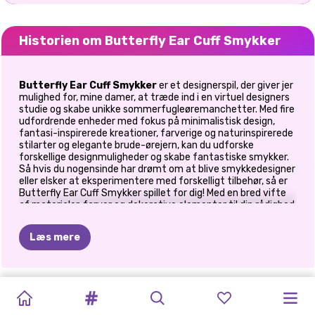
Historien om Butterfly Ear Cuff Smykker
Butterfly Ear Cuff Smykker
er et designerspil, der giver jer
mulighed for, mine damer, at træde ind i en virtuel designers
studie og skabe unikke sommerfugleøremanchetter. Med fire
udfordrende enheder med fokus på minimalistisk design,
fantasi-inspirerede kreationer, farverige og naturinspirerede
stilarter og elegante brude-ørejern, kan du udforske
forskellige designmuligheder og skabe fantastiske smykker.
Så hvis du nogensinde har drømt om at blive smykkedesigner
eller elsker at eksperimentere med forskelligt tilbehør, så er
Butterfly Ear Cuff Smykker spillet for dig! Med en bred vifte
af materialer, farver og dekorative elementer til din rådighed,
kan du designe unikke og fantastiske ørebøjler, der perfekt
afspejler din stil.
Læs mere
I Butterfly Ear Cuff Smykker bliver du udfordret til at skabe
fire forskellige typer sommerfugle-øremanchetter, hver med
sine egne særpræg og designmuligheder. Lad os dykke ned i
GRADUATION
TIKTOK-
BFFS
STRAWBERELLA
BOLIGINDRETNING:
PRINCESS
TILBAGE
PRINSESSER
DIY
ELLIE
den spændende verden af ​​øremanchetdesign og udforske,
ELLIES
PRINSESSER
hvad dette spil byder på. Den første enhed i spillet fokuserer
TRENDS:
MAKEUP
K-POP
INDENDØRS
PLUSHIE
TIL
HUS
CHOKOLADEGA
JAKKEDESIGN
PRINSESSESKO
POSTKORT
på at skabe minimalistiske sommerfugle-ørebånd. Denne stil