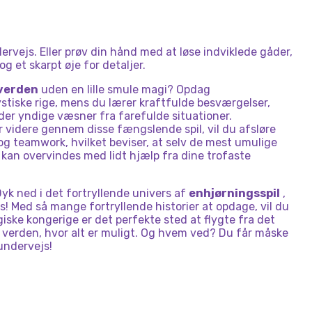
rvejs. Eller prøv din hånd med at løse indviklede gåder,
g et skarpt øje for detaljer.
verden
uden en lille smule magi? Opdag
tiske rige, mens du lærer kraftfulde besværgelser,
er yndige væsner fra farefulde situationer.
idere gennem disse fængslende spil, vil du afsløre
g teamwork, hvilket beviser, at selv de mest umulige
kan overvindes med lidt hjælp fra dine trofaste
yk ned i det fortryllende univers af
enhjørningsspil
,
løs! Med så mange fortryllende historier at opdage, vil du
iske kongerige er det perfekte sted at flygte fra det
n verden, hvor alt er muligt. Og hvem ved? Du får måske
undervejs!