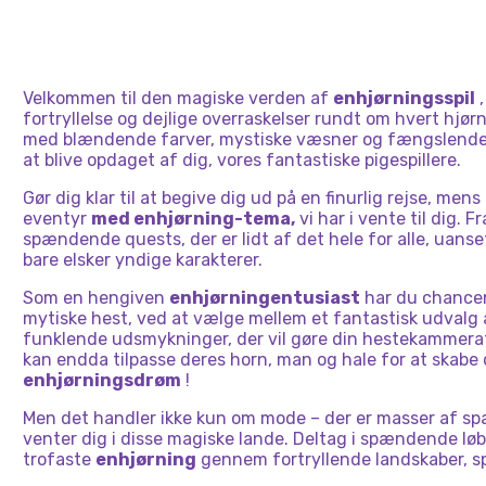
Velkommen til den magiske verden af
enhjørningsspil
,
fortryllelse og dejlige overraskelser rundt om hvert hjørn
med blændende farver, mystiske væsner og fængslende h
at blive opdaget af dig, vores fantastiske pigespillere.
Gør dig klar til at begive dig ud på en finurlig rejse, men
eventyr
med enhjørning-tema,
vi har i vente til dig. F
spændende quests, der er lidt af det hele for alle, uanse
bare elsker yndige karakterer.
Som en hengiven
enhjørningentusiast
har du chancen 
mytiske hest, ved at vælge mellem et fantastisk udvalg af
funklende udsmykninger, der vil gøre din hestekammerat 
kan endda tilpasse deres horn, man og hale for at skabe
enhjørningsdrøm
!
Men det handler ikke kun om mode – der er masser af s
venter dig i disse magiske lande. Deltag i spændende løb,
trofaste
enhjørning
gennem fortryllende landskaber, sp