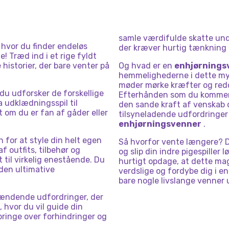
samle værdifulde skatte unde
 hvor du finder endeløs
der kræver hurtig tænkning o
e! Træd ind i et rige fyldt
istorier, der bare venter på
Og hvad er en
enhjørnings
hemmelighederne i dette mys
møder mørke kræfter og redd
s du udforsker de forskellige
Efterhånden som du kommer v
ra udklædningsspil til
den sande kraft af venskab o
t om du er fan af gåder eller
tilsyneladende udfordringer 
enhjørningsvenner
.
for at style din helt egen
Så hvorfor vente længere? D
 outfits, tilbehør og
og slip din indre pigespiller 
til virkelig enestående. Du
hurtigt opdage, at dette mag
 den ultimative
verdslige og fordybe dig i e
bare nogle livslange venner 
pændende udfordringer, der
 hvor du vil guide din
ringe over forhindringer og