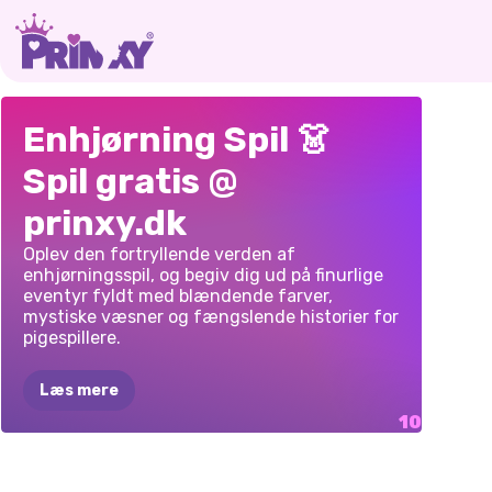
BARBEE
CHIBI
UNIC
BFFS
UNICORN
PRINSESSER
PRIN
Enhjørning Spil 👗
MAGISK
ENHJØRNING
DRES
PARTY
UNICORN
LAND
UNIC
Spil gratis @
ENHJØRNING
PÅKLÆDNING
SPIL
DRINK
prinxy.dk
MAKEOVER
Oplev den fortryllende verden af
enhjørningsspil, og begiv dig ud på finurlige
eventyr fyldt med blændende farver,
mystiske væsner og fængslende historier for
pigespillere.
Læs mere