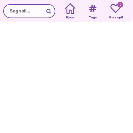
0
Hjem
Tags
Mine spil
ORN
UNICORNS
ENHJØRNINGER
FØDSELSDAGSOVERRASKELSE
DATE
ADVENTURE