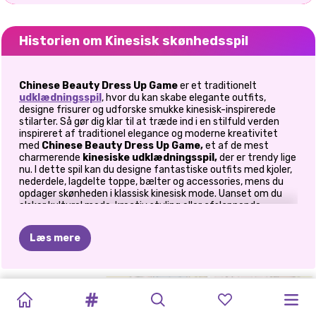
Historien om Kinesisk skønhedsspil
Chinese Beauty Dress Up Game
er et traditionelt
udklædningsspil
, hvor du kan skabe elegante outfits,
designe frisurer og udforske smukke kinesisk-inspirerede
stilarter. Så gør dig klar til at træde ind i en stilfuld verden
inspireret af traditionel elegance og moderne kreativitet
med
Chinese Beauty Dress Up Game,
et af de mest
charmerende
kinesiske udklædningsspil,
der er trendy lige
nu. I dette spil kan du designe fantastiske outfits med kjoler,
nederdele, lagdelte toppe, bælter og accessories, mens du
opdager skønheden i klassisk kinesisk mode. Uanset om du
elsker kulturel mode, kreativ styling eller afslappende
udklædningsspil, giver denne oplevelse dig mulighed for at
udtrykke din fantasi frit.
Læs mere
🌸 Design smukke traditionelle looks
I dette traditionelle udklædningsspil for piger kan du vælge
ANIME-
BEDSTE
KPOP
IDOL
MIDDELALDERLIG
ANIME
KAWAII
KAWAII
NATURLIG
PRINSESSE
ANIME
ELLIE
mellem elegante kjoler eller lagdelte nederdele og toppe for
UDKLÆDNINGSSPIL
at skabe autentiske, yndefulde outfits. Bland sarte stoffer,
VENNER
–
ANIME
DUKKE
AVATAR
MERMAID
REALM
PIGE
MIDDELALDERBRYLLUP
PRINCESS
KAWAII
VS